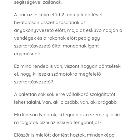
segítségével zajlanak.
A pár az esküvő előtt 2 tanú jelenlétével
hivatalosan összeházasodnak az
anyakönyvvezető előtt, majd az esküvő napján a
vendégek és a rokonok előtt pedig egy
szertartásvezető által mondanak igent
egymásnak.
Ez mind rendeb is van, viszont hogyan döntsétek
el, hogy ki lesz a számotokra megfelelő
szertartásvezető?
A palettán sok sok erre vállalkozó szolgáltatót
lehet találni. Van, aki olcsóbb, van, aki drágább.
Mi döntsön Nálatok, ki legyen az a személy, akire
rá fogjátok bízni az esküvő fénypontját?
Először is mielőtt döntést hoztok, mindenképp