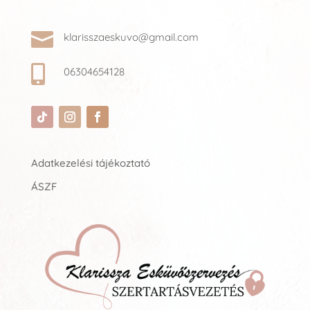

klarisszaeskuvo@gmail.com

06304654128
Adatkezelési tájékoztató
ÁSZF