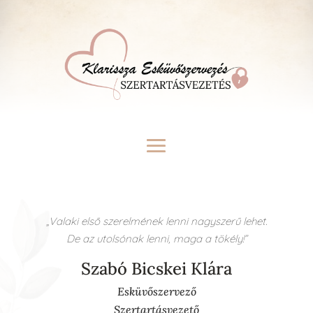
„Valaki első szerelmének lenni nagyszerű lehet.
De az utolsónak lenni, maga a tökély!”
Szabó Bicskei Klára
Esküvőszervező
Szertartásvezető